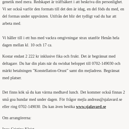
genetik med mera. Redskapet är träffsäkert i att beskriva din personlighet.
Vi ser också varför den formats till det den är idag, en del föds du med, en
del formas under uppväxten. Utifrån det blir det tydligt vad du har att
arbeta med.
Vi håller till i ett hus med vackra omgivningar strax utanför Henån hela
dagen mellan kl. 10 och 17 ca.
Kostar endast 2 222 kr inklusive fika och frukt. Det är begränsat med
deltagare. Du har din plats när du swishat beloppet till 0702-149030 och
märkt betalningen ”Konstellation-Orust” samt din mejladress. Begränsat
med platser.
Det finns kök så du kan värma medhavd lunch. Det kommer också finnas 2
små goa hundar med under dagen. För frågor mejla andreas@sjalavard.se
eller ring 0702-149030. Du kan även besöka
www.sjalavard.se
Om arrangörerna: