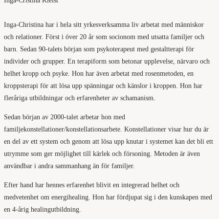
Inga-Cristina Kleist
Inga-Christina har i hela sitt yrkesverksamma liv arbetat med människor
och relationer. Först i över 20 år som socionom med utsatta familjer och
barn. Sedan 90-talets början som psykoterapeut med gestaltterapi för
individer och grupper. En terapiform som betonar upplevelse, närvaro och
helhet kropp och psyke. Hon har även arbetat med rosenmetoden, en
kroppsterapi för att lösa upp spänningar och känslor i kroppen. Hon har
fleråriga utbildningar och erfarenheter av schamanism.
Sedan början av 2000-talet arbetar hon med
familjekonstellationer/konstellationsarbete. Konstellationer visar hur du är
en del av ett system och genom att lösa upp knutar i systemet kan det bli ett
utrymme som ger möjlighet till kärlek och försoning. Metoden är även
användbar i andra sammanhang än för familjer.
Efter hand har hennes erfarenhet blivit en integrerad helhet och
medvetenhet om energihealing. Hon har fördjupat sig i den kunskapen med
en 4-årig healingutbildning.