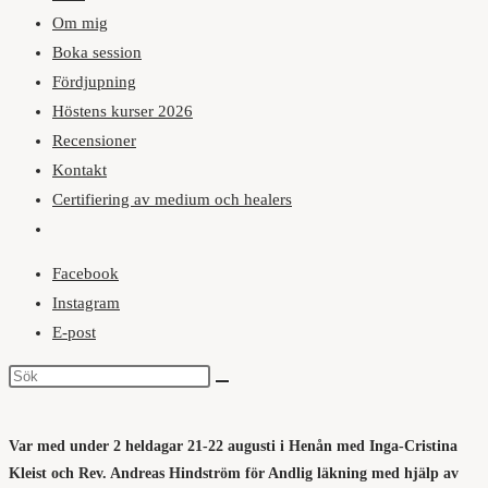
Om mig
Boka session
Fördjupning
Höstens kurser 2026
Recensioner
Kontakt
Certifiering av medium och healers
Slå
på/av
Facebook
webbplatssökning
Instagram
E-post
Var med under 2 heldagar 21-22 augusti i Henån med Inga-Cristina
Kleist och Rev. Andreas Hindström för Andlig läkning med hjälp av