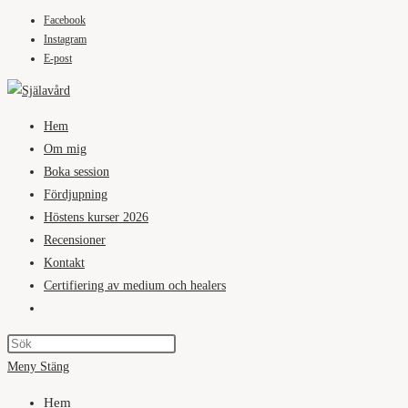
Facebook
Hoppa
Instagram
till
E-post
innehållet
Hem
Om mig
Boka session
Fördjupning
Höstens kurser 2026
Recensioner
Kontakt
Certifiering av medium och healers
Slå
på/av
webbplatssökning
Meny
Stäng
Hem