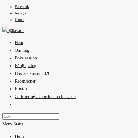
Facebook
Hoppa
Instagram
till
E-post
innehållet
Hem
Om mig
Boka session
Fördjupning
Höstens kurser 2026
Recensioner
Kontakt
Certifiering av medium och healers
Slå
på/av
webbplatssökning
Meny
Stäng
Hem