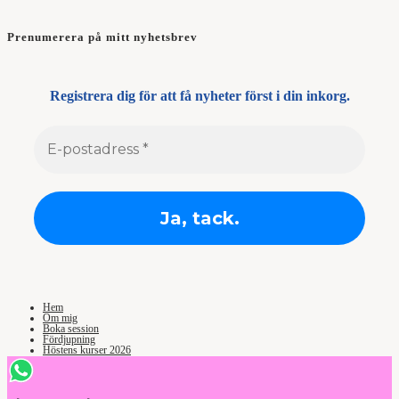
Prenumerera på mitt nyhetsbrev
Registrera dig för att få nyheter först i din inkorg.
Hem
Om mig
Boka session
Fördjupning
Höstens kurser 2026
Recensioner
Kontakt
Certifiering av medium och healers