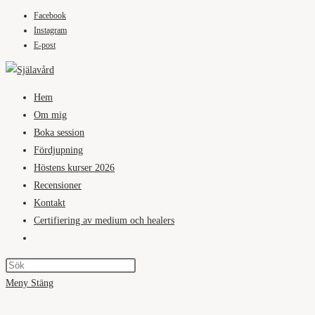
Facebook
Hoppa
Instagram
till
E-post
innehållet
Hem
Om mig
Boka session
Fördjupning
Höstens kurser 2026
Recensioner
Kontakt
Certifiering av medium och healers
Slå
på/av
webbplatssökning
Meny
Stäng