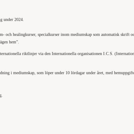
ng under 2024.
um- och healingkurser, specialkurser inom mediumskap som automatisk skrift oc
Vägen hem”.
rnationella riktlinjer via den Internationella organisationen I.C.S. (Internatio
ildning i mediumskap, som löper under 10 lördagar under året, med hemuppgift
g.