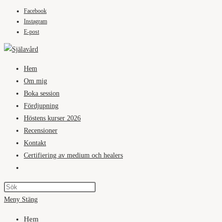
Facebook
Hoppa
Instagram
till
E-post
innehållet
Hem
Om mig
Boka session
Fördjupning
Höstens kurser 2026
Recensioner
Kontakt
Certifiering av medium och healers
Slå
på/av
webbplatssökning
Meny
Stäng
Hem