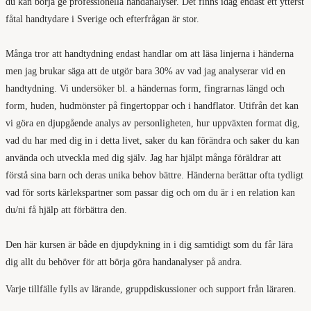
du kan börja ge professionella handanalyser. Det finns idag endast ett ytterst
fåtal handtydare i Sverige och efterfrågan är stor.
Många tror att handtydning endast handlar om att läsa linjerna i händerna
men jag brukar säga att de utgör bara 30% av vad jag analyserar vid en
handtydning. Vi undersöker bl. a händernas form, fingrarnas längd och
form, huden, hudmönster på fingertoppar och i handflator. Utifrån det kan
vi göra en djupgående analys av personligheten, hur uppväxten format dig,
vad du har med dig in i detta livet, saker du kan förändra och saker du kan
använda och utveckla med dig själv. Jag har hjälpt många föräldrar att
förstå sina barn och deras unika behov bättre. Händerna berättar ofta tydligt
vad för sorts kärlekspartner som passar dig och om du är i en relation kan
du/ni få hjälp att förbättra den.
Den här kursen är både en djupdykning in i dig samtidigt som du får lära
dig allt du behöver för att börja göra handanalyser på andra.
Varje tillfälle fylls av lärande, gruppdiskussioner och support från läraren.