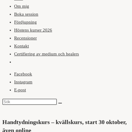
Om mig
Boka session
Fördjupning
Höstens kurser 2026
Recensioner
Kontakt
Certifiering av medium och healers
Slå
på/av
Facebook
webbplatssökning
Instagram
E-post
Handtydningskurs – kvällskurs, start 30 oktober,
även online