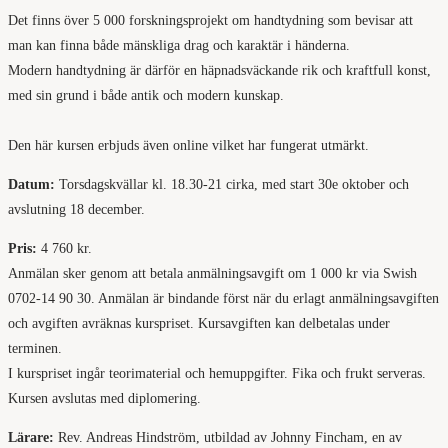
Det finns över 5 000 forskningsprojekt om handtydning som bevisar att
man kan finna både mänskliga drag och karaktär i händerna.
Modern handtydning är därför en häpnadsväckande rik och kraftfull konst,
med sin grund i både antik och modern kunskap.
Den här kursen erbjuds även online vilket har fungerat utmärkt.
Datum:
Torsdagskvällar kl. 18.30-21 cirka, med start 30e oktober och
avslutning 18 december.
Pris:
4 760 kr.
Anmälan sker genom att betala anmälningsavgift om 1 000 kr via Swish
0702-14 90 30. Anmälan är bindande först när du erlagt anmälningsavgiften
och avgiften avräknas kurspriset. Kursavgiften kan delbetalas under
terminen.
I kurspriset ingår teorimaterial och hemuppgifter. Fika och frukt serveras.
Kursen avslutas med diplomering.
Lärare:
Rev. Andreas Hindström, utbildad av Johnny Fincham, en av