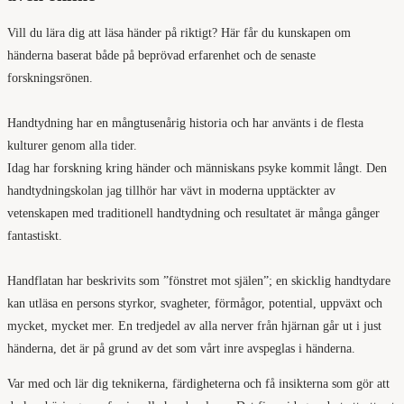
Vill du lära dig att läsa händer på riktigt? Här får du kunskapen om
händerna baserat både på beprövad erfarenhet och de senaste
forskningsrönen.
Handtydning har en mångtusenårig historia och har använts i de flesta
kulturer genom alla tider.
Idag har forskning kring händer och människans psyke kommit långt. Den
handtydningskolan jag tillhör har vävt in moderna upptäckter av
vetenskapen med traditionell handtydning och resultatet är många gånger
fantastiskt.
Handflatan har beskrivits som ”fönstret mot själen”; en skicklig handtydare
kan utläsa en persons styrkor, svagheter, förmågor, potential, uppväxt och
mycket, mycket mer. En tredjedel av alla nerver från hjärnan går ut i just
händerna, det är på grund av det som vårt inre avspeglas i händerna.
Var med och lär dig teknikerna, färdigheterna och få insikterna som gör att