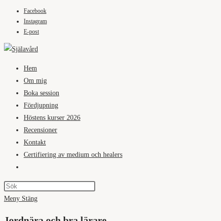
Facebook
Hoppa
Instagram
till
E-post
innehållet
Hem
Om mig
Boka session
Fördjupning
Höstens kurser 2026
Recensioner
Kontakt
Certifiering av medium och healers
Slå
på/av
webbplatssökning
Meny
Stäng
Jordnära och bra lärare