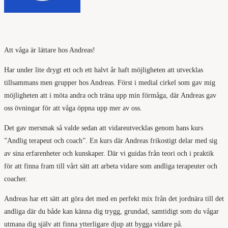
Att våga är lättare hos Andreas!
Har under lite drygt ett och ett halvt år haft möjligheten att utvecklas
tillsammans men grupper hos Andreas. Först i medial cirkel som gav mig
möjligheten att i möta andra och träna upp min förmåga, där Andreas gav
oss övningar för att våga öppna upp mer av oss.
Det gav mersmak så valde sedan att vidareutvecklas genom hans kurs
”Andlig terapeut och coach”. En kurs där Andreas frikostigt delar med sig
av sina erfarenheter och kunskaper. Där vi guidas från teori och i praktik
för att finna fram till vårt sätt att arbeta vidare som andliga terapeuter och
coacher.
Andreas har ett sätt att göra det med en perfekt mix från det jordnära till det
andliga där du både kan känna dig trygg, grundad, samtidigt som du vågar
utmana dig själv att finna ytterligare djup att bygga vidare på.