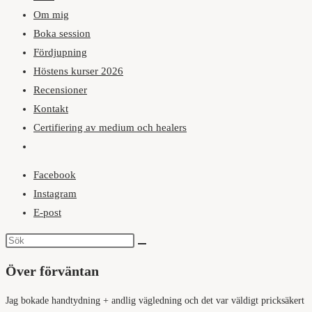
Om mig
Boka session
Fördjupning
Höstens kurser 2026
Recensioner
Kontakt
Certifiering av medium och healers
Slå
på/av
Facebook
webbplatssökning
Instagram
E-post
Över förväntan
Jag bokade handtydning + andlig vägledning och det var väldigt pricksäkert