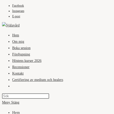
Facebook
Hoppa
Instagram
till
E-post
innehållet
Hem
Om mig
Boka session
Fördjupning
Höstens kurser 2026
Recensioner
Kontakt
Certifiering av medium och healers
Slå
på/av
webbplatssökning
Meny
Stäng
Hem